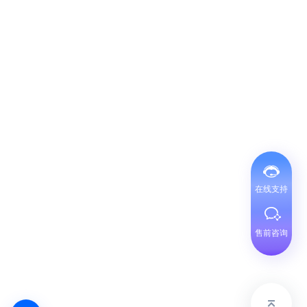
在线支持
售前咨询