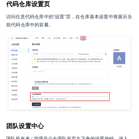
代码仓库设置页
访问任意代码仓库中的“设置”页，在仓库基本设置中将展示当
前代码仓库中的容量。
团队设置中心
团队所有者 / 管理员点击团队首页左下角的设置按钮，进入