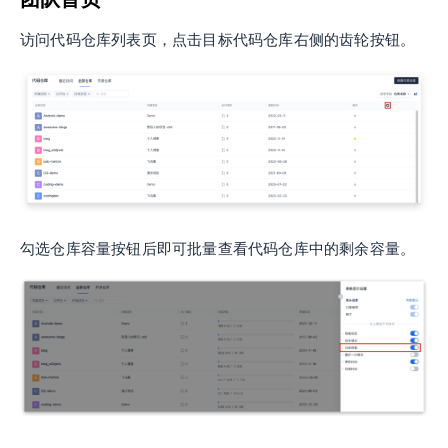
访问代码仓库列表页，点击目标代码仓库右侧的齿轮按钮。
勾选仓库容量按钮后即可批量查看代码仓库中的剩余容量。