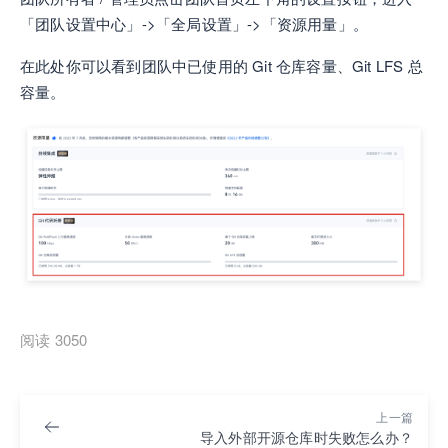
「团队设置中心」->「全局设置」->「资源用量」。
在此处你可以看到团队中已使用的 Git 仓库容量、Git LFS 总
容量。
阅读 3050
上一篇
导入外部开源仓库时失败怎么办？