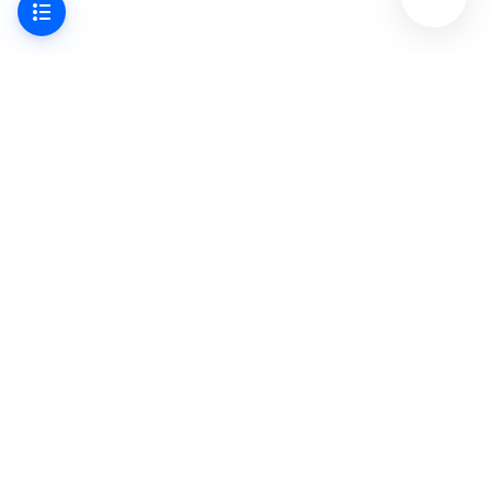
产品
支持
项目协同
帮助中心
代码托管
洞见
持续集成
服务协议
制品库
服务 SLA
私有部署
隐私保护声明
产品更新日志