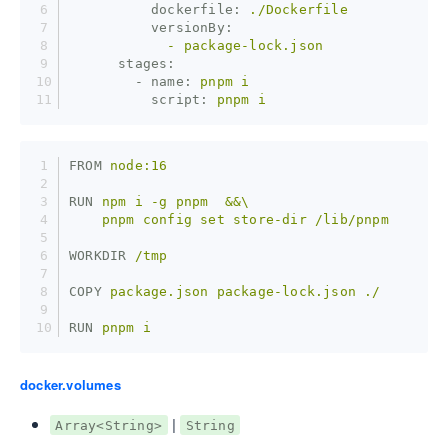
          dockerfile:
./Dockerfile
          versionBy:
            -
package-lock.json
      stages:
        - name:
pnpm
i
          script:
pnpm
i
FROM
node:16
RUN
npm i -g pnpm  &&\
    pnpm config set store-dir /lib/pnpm
WORKDIR
/tmp
COPY
package.json package-lock.json ./
RUN
pnpm i
docker.volumes
|
Array<String>
String