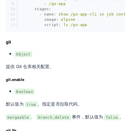
          -
/go-app
      stages:
        - name:
show
/go-app-cli
in
job
contai
          image:
alpine
          script:
ls
/go-app
git
Object
提供 Git 仓库相关配置。
git.enable
Boolean
默认值为
。指定是否拉取代码。
true
、
事件，默认值为
。
mergeable
branch.delete
false
git.lfs