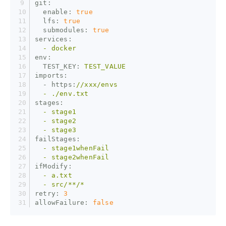
git:
  enable:
true
  lfs:
true
  submodules:
true
services:
  -
docker
env:
  TEST_KEY:
TEST_VALUE
imports:
  - https:
//xxx/envs
  -
./env.txt
stages:
  -
stage1
  -
stage2
  -
stage3
failStages:
  -
stage1whenFail
  -
stage2whenFail
ifModify:
  -
a.txt
  -
src/**/*
retry:
3
allowFailure:
false