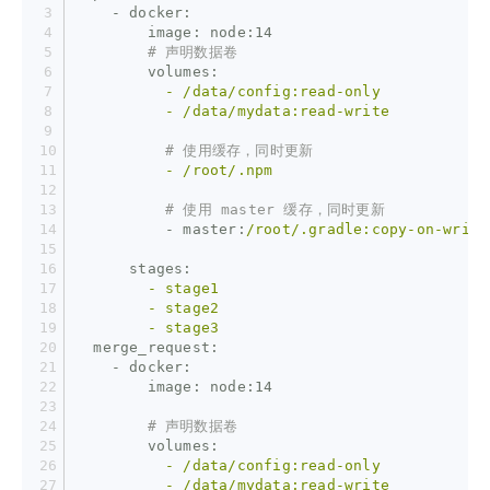
    - docker:
        image:
node:14
# 声明数据卷
        volumes:
          -
/data/config:read-only
          -
/data/mydata:read-write
# 使用缓存，同时更新
          -
/root/.npm
# 使用 master 缓存，同时更新
          - master:
/root/.gradle:copy-on-write
      stages:
        -
stage1
        -
stage2
        -
stage3
  merge_request:
    - docker:
        image:
node:14
# 声明数据卷
        volumes:
          -
/data/config:read-only
          -
/data/mydata:read-write