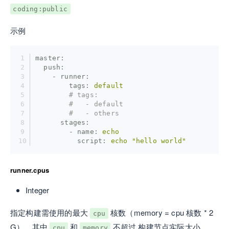
coding:public
示例
master:
  push:
    - runner:
        tags:
default
# tags:
#   - default
#   - others
      stages:
        - name:
echo
          script:
echo
"hello world"
runner.cpus
Integer
指定构建需使用的最大
核数（memory = cpu 核数 * 2
cpu
G），其中
和
不超过 构建节点实际大小
cpu
memory