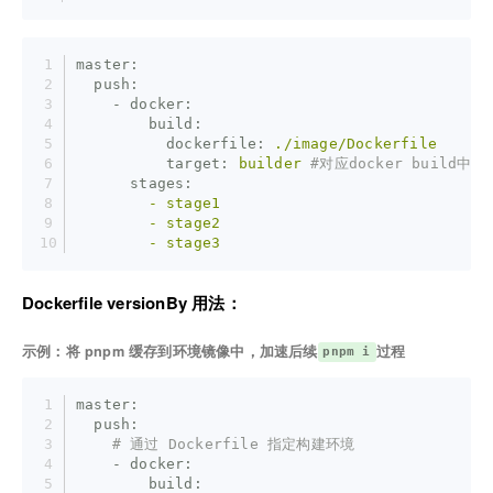
master:
  push:
    - docker:
        build:
          dockerfile:
./image/Dockerfile
          target:
builder
#对应docker build中--
      stages:
        -
stage1
        -
stage2
        -
stage3
Dockerfile versionBy 用法：
示例：将 pnpm 缓存到环境镜像中，加速后续
过程
pnpm i
master:
  push:
# 通过 Dockerfile 指定构建环境
    - docker:
        build: