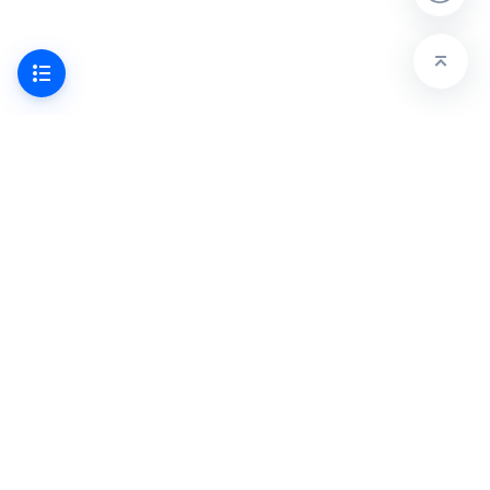
产品
解决方案
项目协同
DevOps
测试管理
敏捷研发
代码托管
传统研发
持续集成
代码质量
制品库
OKR
持续部署
互联网