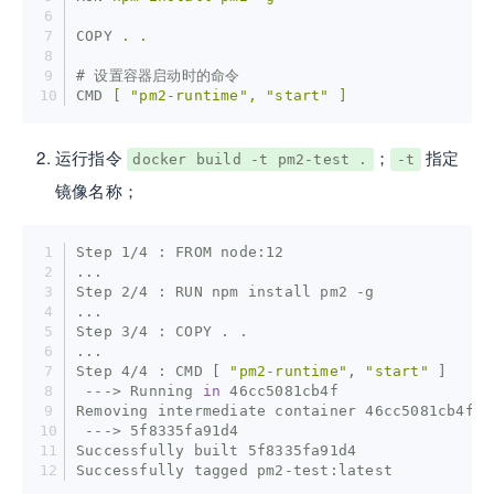
COPY
. .
# 设置容器启动时的命令
CMD
[ "pm2-runtime", "start" ]
运行指令
；
指定
docker build -t pm2-test .
-t
镜像名称；
Step 1/4 : FROM node:12
...
Step 2/4 : RUN npm install pm2 -g
...
Step 3/4 : COPY . .
...
Step 4/4 : CMD [ 
"pm2-runtime"
, 
"start"
 ]
 ---> Running 
in
 46cc5081cb4f
Removing intermediate container 46cc5081cb4f
 ---> 5f8335fa91d4
Successfully built 5f8335fa91d4
Successfully tagged pm2-test:latest