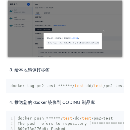
给本地镜像打标签
docker tag pm2-test ******/
test
-dd/
test
/pm2-test
推送您的 docker 镜像到 CODING 制品库
docker push ******/
test
-dd/
test
/pm2-test
The push refers to repository [****************
809e73e276b8: Pushed 