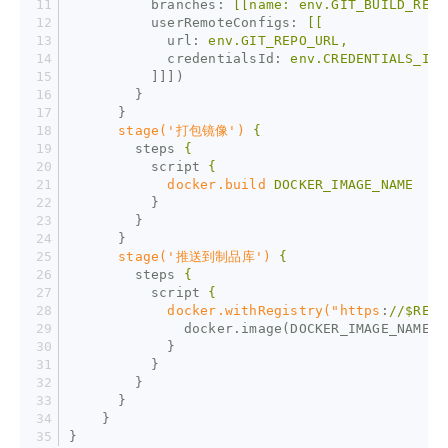
branches
: 
[[name: env.GIT_BUILD_REF]
userRemoteConfigs
: 
[[
url
: 
env.GIT_REPO_URL,
credentialsId
: 
env.CREDENTIALS_ID
]]])
}
}
stage('打包镜像')
{
steps
{
script
{
docker.build
DOCKER_IMAGE_NAME
}
}
}
stage('推送到制品库')
{
steps
{
script
{
docker.withRegistry("https
:
//$REGI
docker.image(DOCKER_IMAGE_NAME).
}
}
}
}
}
}