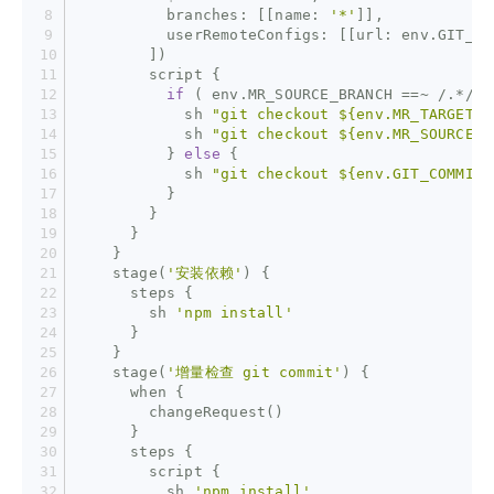
          branches: [[name: 
'*'
]],
          userRemoteConfigs: [[url: env.GIT_RE
        ])
        script {
if
 ( env.MR_SOURCE_BRANCH ==~ /.*/ )
            sh 
"git checkout ${env.MR_TARGET_B
            sh 
"git checkout ${env.MR_SOURCE_B
          } 
else
 {
            sh 
"git checkout ${env.GIT_COMMIT}
          }
        }
      }
    }
    stage(
'安装依赖'
) {
      steps {
        sh 
'npm install'
      }
    } 
    stage(
'增量检查 git commit'
) {
      when {
        changeRequest()
      }
      steps {
        script {
          sh 
'npm install'