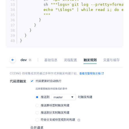
          sh 
"""logs=`git log --pretty=format:
          echo "\$logs" | while read i; do ech
          """
        }
      }
    }
  }
}