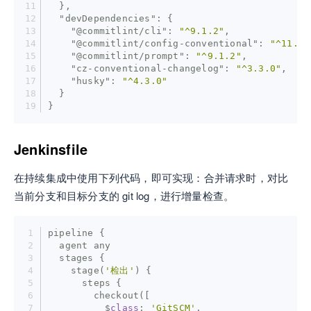
  },
"devDependencies"
: {
"@commitlint/cli"
: 
"^9.1.2"
,
"@commitlint/config-conventional"
: 
"^11.0.
"@commitlint/prompt"
: 
"^9.1.2"
,
"cz-conventional-changelog"
: 
"^3.3.0"
,
"husky"
: 
"^4.3.0"
  }
}
Jenkinsfile
在持续集成中使用下列代码，即可实现：合并请求时，对比
当前分支和目标分支的 git log，进行增量检查。
pipeline {
  agent any
  stages {
    stage(
'检出'
) {
      steps {
        checkout([
          $
class
:
'GitSCM'
,