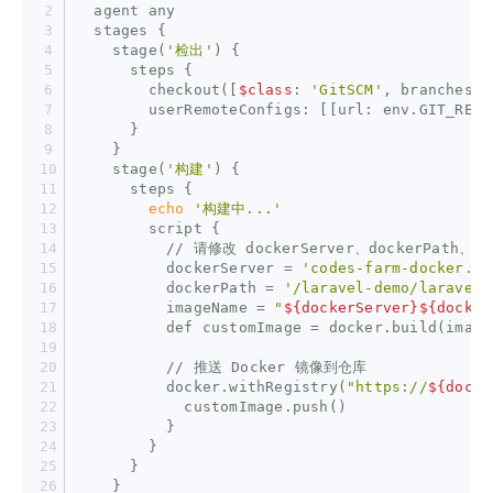
  agent any
  stages {
    stage(
'检出'
) {
      steps {
        checkout([
$class
: 
'GitSCM'
, branches: 
        userRemoteConfigs: [[url: env.GIT_REPO
      }
    }
    stage(
'构建'
) {
      steps {
echo
'构建中...'
        script {
          // 请修改 dockerServer、dockerPath、im
          dockerServer = 
'codes-farm-docker.pk
          dockerPath = 
'/laravel-demo/laravel-
          imageName = 
"
${dockerServer}
${docker
          def customImage = docker.build(image
          // 推送 Docker 镜像到仓库
          docker.withRegistry(
"https://
${docke
            customImage.push()
          }
        }
      }
    }