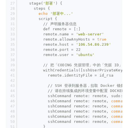
    stage(
'部署'
) {
      steps {
echo
'部署中...'
        script {
          // 声明服务器信息
          def remote = [:]
          remote.name = 
'web-server'
          remote.allowAnyHosts = 
true
          remote.host = 
'106.54.86.239'
          remote.port = 22
          remote.user = 
'ubuntu'
          // 把「CODING 凭据管理」中的「凭据 ID」填入
          withCredentials([sshUserPrivateKey(c
            remote.identityFile = id_rsa
            // SSH 登录到服务器，拉取 Docker 镜像
            // 请在持续集成的环境变量中配置 DOCKER_USE
            sshCommand remote: remote, sudo: 
t
            sshCommand remote: remote, 
command
            sshCommand remote: remote, 
command
            sshCommand remote: remote, 
command
            sshCommand remote: remote, 
command
            sshCommand remote: remote, 
command
          }