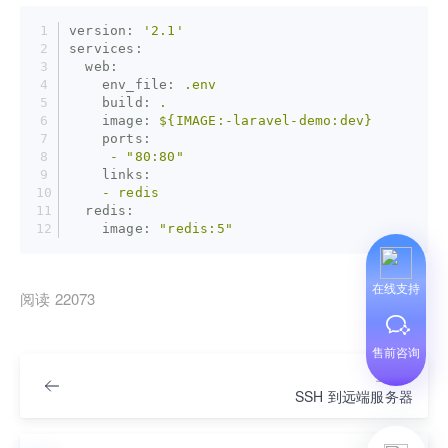
version:
'2.1'
services:
  web:
    env_file:
.env
    build:
.
    image:
${IMAGE:-laravel-demo:dev}
    ports:
     -
"80:80"
    links:
    -
redis
  redis:
    image:
"redis:5"
在线支持
阅读 22073
售前咨询
上一篇
SSH 到远端服务器