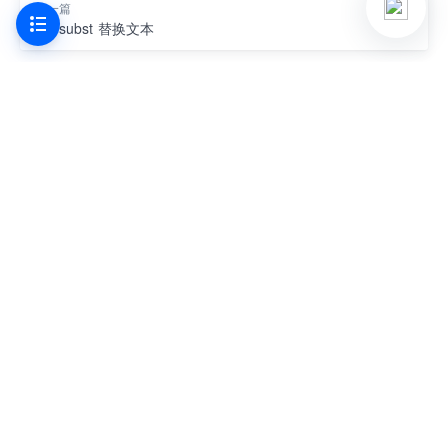
下一篇
envsubst 替换文本
最近更新 2 年前
有用
没用
产品
支持
项目协同
帮助中心
代码托管
洞见