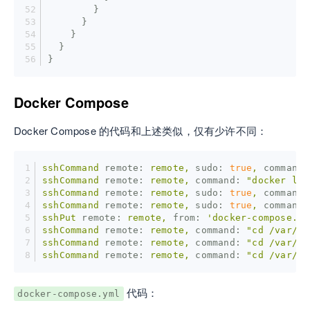
        }
      }
    }
  }
}
Docker Compose
Docker Compose 的代码和上述类似，仅有少许不同：
sshCommand
remote:
remote,
sudo:
true
,
command:
sshCommand
remote:
remote,
command:
"docker log
sshCommand
remote:
remote,
sudo:
true
,
command:
sshCommand
remote:
remote,
sudo:
true
,
command:
sshPut
remote:
remote,
from:
'docker-compose.ym
sshCommand
remote:
remote,
command:
"cd /var/ww
sshCommand
remote:
remote,
command:
"cd /var/ww
sshCommand
remote:
remote,
command:
"cd /var/ww
代码：
docker-compose.yml